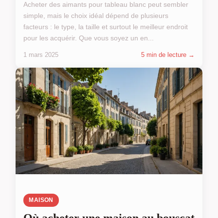
Acheter des aimants pour tableau blanc peut sembler
simple, mais le choix idéal dépend de plusieurs
facteurs : le type, la taille et surtout le meilleur endroit
pour les acquérir. Que vous soyez un en...
1 mars 2025
5 min de lecture →
MAISON
Où acheter une maison au bouscat