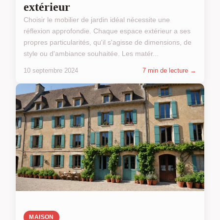
extérieur
Choisir le mobilier de jardin idéal nécessite une
réflexion approfondie. Chaque espace extérieur a ses
propres particularités, qu'il s'agisse de dimensions, de
style ou d'ambiance souhaitée. Les matér...
10 septembre 2024
7 min de lecture →
MAISON